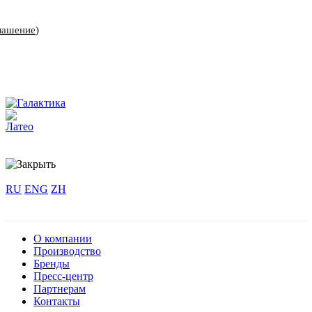
лашение
)
RU
ENG
ZH
О компании
Производство
Бренды
Пресс-центр
Партнерам
Контакты